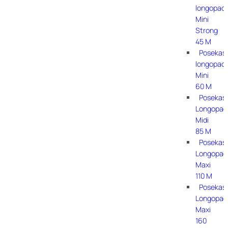
longopac
Mini
Strong
45 M
Posekas
longopac
Mini
60 M
Posekas
Longopac
Midi
85 M
Posekas
Longopac
Maxi
110 M
Posekas
Longopac
Maxi
160