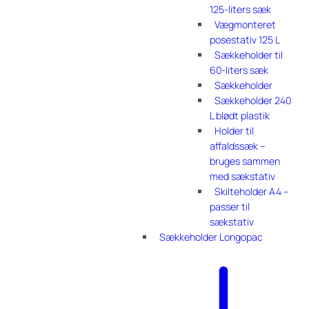
125-liters sæk
Vægmonteret
posestativ 125 L
Sækkeholder til
60-liters sæk
Sækkeholder
Sækkeholder 240
L blødt plastik
Holder til
affaldssæk –
bruges sammen
med sækstativ
Skilteholder A4 –
passer til
sækstativ
Sækkeholder Longopac