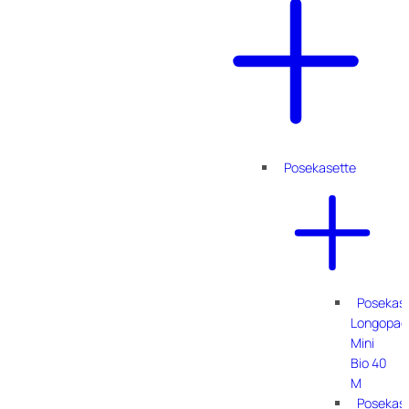
Posekasette
Posekas
Longopac
Mini
Bio 40
M
Posekas