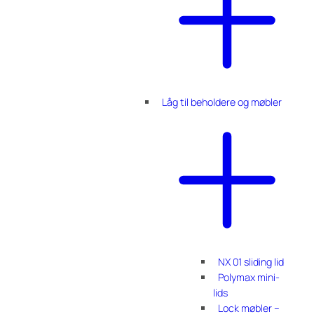
Låg til beholdere og møbler
NX 01 sliding lid
Polymax mini-
lids
Lock møbler –