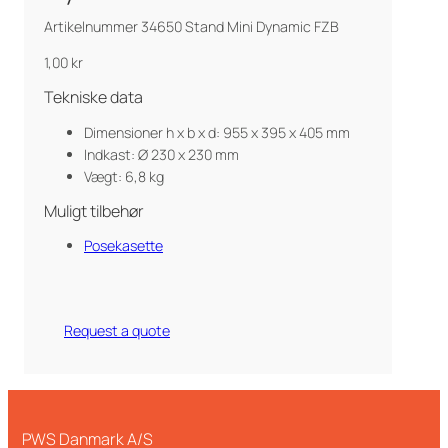
Artikelnummer 34650 Stand Mini Dynamic FZB
1,00
kr
Tekniske data
Dimensioner h x b x d: 955 x 395 x 405 mm
Indkast: Ø 230 x 230 mm
Vægt: 6,8 kg
Muligt tilbehør
Posekasette
Request a quote
PWS Danmark A/S