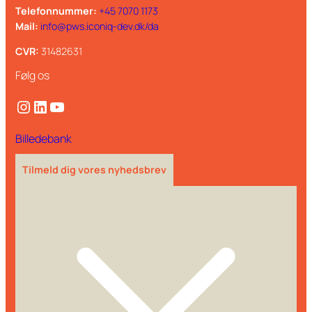
Telefonnummer:
+45 7070 1173
Mail:
info@pws.iconiq-dev.dk/da
CVR:
31482631
Følg os
Instagram
LinkedIn
YouTube
Billedebank
Tilmeld dig vores nyhedsbrev