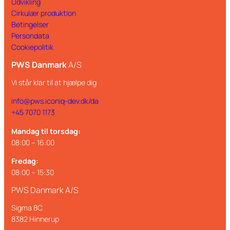
Udvikling
Cirkulær produktion
Betingelser
Persondata
Cookiepolitik
PWS Danmark
A/S
Vi står klar til at hjælpe dig
info@pws.iconiq-dev.dk/da
+45 7070 1173
Mandag til torsdag:
08:00 – 16:00
Fredag:
08:00 – 15:30
PWS Danmark A/S
Sigma 8C
8382 Hinnerup