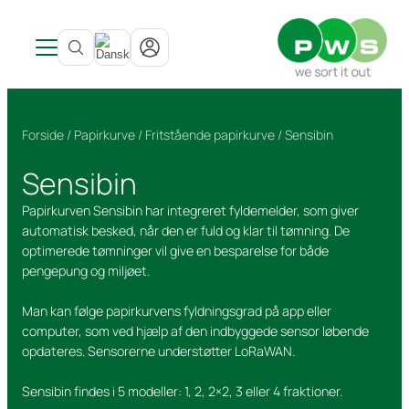
Produkter
Nyheder
Produkter
Forside
/
Papirkurve
/
Fritstående papirkurve
/ Sensibin
Om PWS
Inspiration & Referencer
Se alle produkter →
SITE LOGO
Kundeløsninger
Om PWS
Indendørs
Affaldsbeholdere
Sensibin
Service
Udvikling
Affaldsbeholdere
Underjordisk affaldssystem
Arkitekter
PWS støtter Team Rynkeby
Bioaffald Bio Select
Bæredygtighed
Beholderservice
Nedgravede
Beholderskjul
Uopfordret ansøgning
Certificeringer, kvalitet og ergonomi
Duo Select
Papirkurven Sensibin har integreret fyldemelder, som giver
Kontakt
Service og reparation
Cirkulær økonomi
Beholderskjul
Overjordiske beholder
Cirkulær økonomi
Quattro Select
automatisk besked, når den er fuld og klar til tømning. De
optimerede tømninger vil give en besparelse for både
Genbrug skraldespanden
Papirkurve
Offentlige steder
Vask af affaldsbeholdere
Fra affald til ressourcer
pengepung og miljøet.
Bæredygtighedsrapport
Overjordiske
Pure Colour
Farligt affald
Man kan følge papirkurvens fyldningsgrad på app eller
Vask & service
computer, som ved hjælp af den indbyggede sensor løbende
opdateres. Sensorerne understøtter LoRaWAN.
Sensibin findes i 5 modeller: 1, 2, 2×2, 3 eller 4 fraktioner.