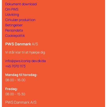
Dokument download
Om PWS
Udvikling
Cirkulær produktion
Betingelser
Persondata
Cookiepolitik
PWS Danmark
A/S
Vi står klar til at hjælpe dig
info@pws.iconiq-dev.dk/da
+45 7070 1173
Mandag til torsdag:
08:00 – 16:00
Fredag:
08:00 – 15:30
PWS Danmark A/S