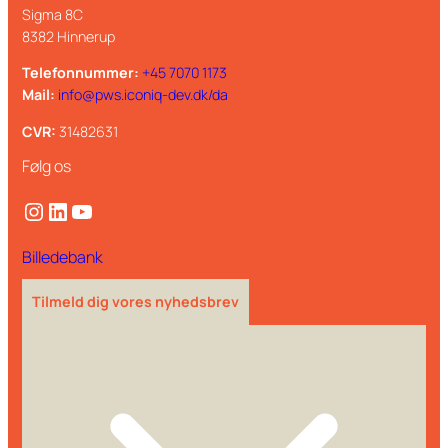
Sigma 8C
8382 Hinnerup
Telefonnummer:
+45 7070 1173
Mail:
info@pws.iconiq-dev.dk/da
CVR:
31482631
Følg os
Instagram
LinkedIn
YouTube
Billedebank
Tilmeld dig vores nyhedsbrev