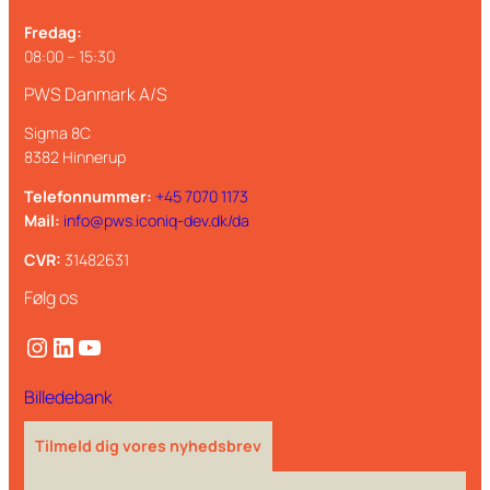
Fredag:
08:00 – 15:30
PWS Danmark A/S
Sigma 8C
8382 Hinnerup
Telefonnummer:
+45 7070 1173
Mail:
info@pws.iconiq-dev.dk/da
CVR:
31482631
Følg os
Instagram
LinkedIn
YouTube
Billedebank
Tilmeld dig vores nyhedsbrev