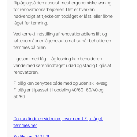
fliplåg også den absolut mest ergonomiske løsning
for renovationsarbejderen. Det er hverken
nødvendigt at tjekke om toplåget er låst, eller åbne
låget før tømning.
Ved korrekt indstilling af renovationsbilens lift og
løftebom åbner lågene automatisk når beholderen
tømmes på bilen.
Ligesom med låg-i-låg løsning kan beholderen
vende med kørehåndtaget udad og stadig tilgås af
renovatøren.
Fliplåg kan benyttes både med og uden skillevæg.
Fliplåg er tilpasset til opdeling 40/60 -60/40 og
50/50.
Du kan finde en video om, hvor nemt Flip-låget
tømmes her
Se film om 240 L PL