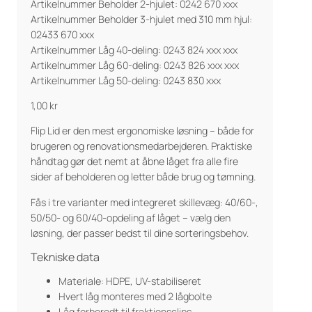
Artikelnummer Beholder 2-hjulet: 0242 670 xxx
Artikelnummer Beholder 3-hjulet med 310 mm hjul:
02433 670 xxx
Artikelnummer Låg 40-deling: 0243 824 xxx xxx
Artikelnummer Låg 60-deling: 0243 826 xxx xxx
Artikelnummer Låg 50-deling: 0243 830 xxx
1,00
kr
Flip Lid er den mest ergonomiske løsning – både for
brugeren og renovationsmedarbejderen. Praktiske
håndtag gør det nemt at åbne låget fra alle fire
sider af beholderen og letter både brug og tømning.
Fås i tre varianter med integreret skillevæg: 40/60-,
50/50- og 60/40-opdeling af låget – vælg den
løsning, der passer bedst til dine sorteringsbehov.
Tekniske data
Materiale: HDPE, UV-stabiliseret
Hvert låg monteres med 2 lågbolte
Låg forberedt til fraktionsclips