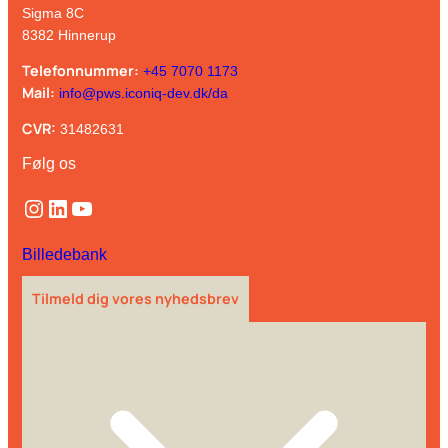
Sigma 8C
8382 Hinnerup
Telefonnummer:
+45 7070 1173
Mail:
info@pws.iconiq-dev.dk/da
CVR:
31482631
Følg os
Instagram
LinkedIn
YouTube
Billedebank
Tilmeld dig vores nyhedsbrev