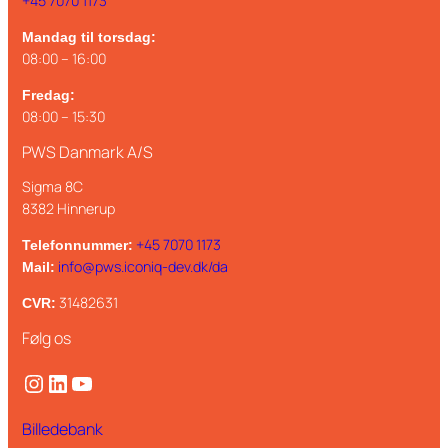
+45 7070 1173
Mandag til torsdag:
08:00 – 16:00
Fredag:
08:00 – 15:30
PWS Danmark A/S
Sigma 8C
8382 Hinnerup
+45 7070 1173
Telefonnummer:
info@pws.iconiq-dev.dk/da
Mail:
31482631
CVR:
Følg os
Instagram
LinkedIn
YouTube
Billedebank