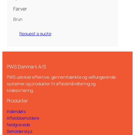
Farver
Brun
Request a quote
PWS Danmark A/S
PWS udvikler effektive, gennemtænkte og velfungerende
systemer og produkter til affaldshåndtering og
kildesortering.
Produkter
Indendørs
Affaldsbeholdere
Nedgravede
Beholderskjul