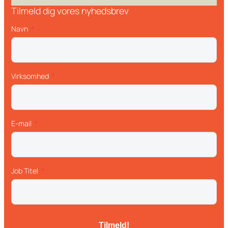
Tilmeld dig vores nyhedsbrev
Navn
Virksomhed
E-mail
Job Titel
Tilmeld!