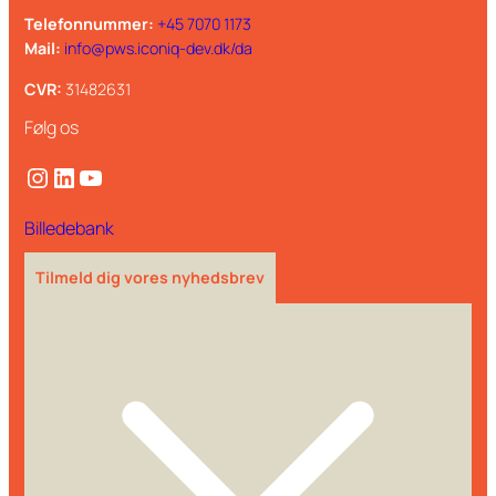
Telefonnummer:
+45 7070 1173
Mail:
info@pws.iconiq-dev.dk/da
CVR:
31482631
Følg os
Instagram
LinkedIn
YouTube
Billedebank
Tilmeld dig vores nyhedsbrev