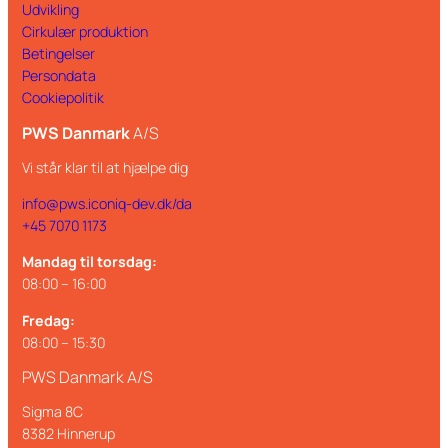
Udvikling
Cirkulær produktion
Betingelser
Persondata
Cookiepolitik
PWS Danmark
A/S
Vi står klar til at hjælpe dig
info@pws.iconiq-dev.dk/da
+45 7070 1173
Mandag til torsdag:
08:00 – 16:00
Fredag:
08:00 – 15:30
PWS Danmark A/S
Sigma 8C
8382 Hinnerup