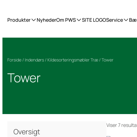
Produkter
Nyheder
Om PWS
SITE LOGO
Service
Bæ
Forside
/
Indendørs
/
Kildesorteringsmøbler Træ
/ Tower
Tower
Viser 7 resulta
Oversigt