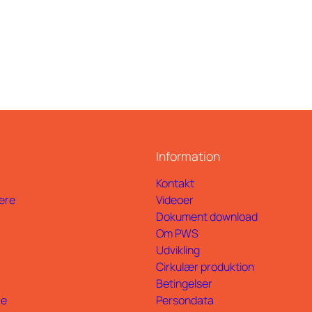
Information
Kontakt
ere
Videoer
Dokument download
Om PWS
Udvikling
Cirkulær produktion
Betingelser
ce
Persondata