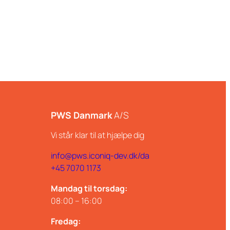
PWS Danmark
A/S
Vi står klar til at hjælpe dig
info@pws.iconiq-dev.dk/da
+45 7070 1173
Mandag til torsdag:
08:00 – 16:00
Fredag: