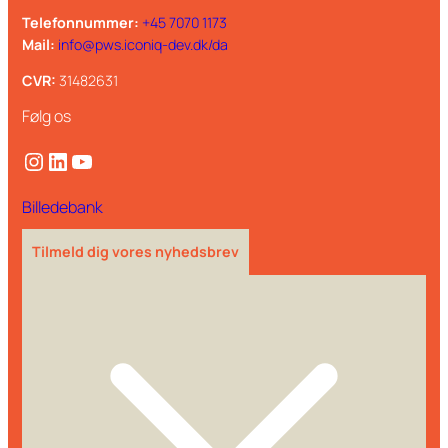
Telefonnummer:
+45 7070 1173
Mail:
info@pws.iconiq-dev.dk/da
CVR:
31482631
Følg os
Instagram
LinkedIn
YouTube
Billedebank
Tilmeld dig vores nyhedsbrev