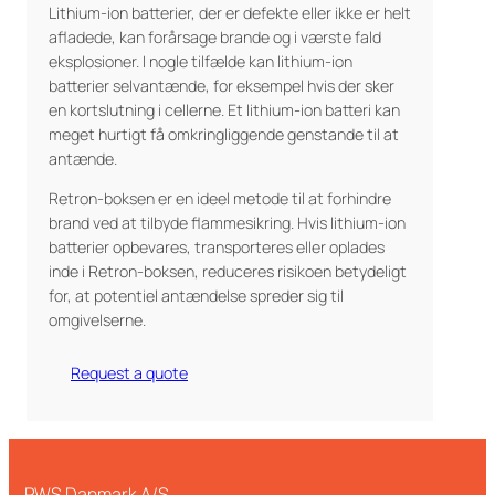
Lithium-ion batterier, der er defekte eller ikke er helt
afladede, kan forårsage brande og i værste fald
eksplosioner. I nogle tilfælde kan lithium-ion
batterier selvantænde, for eksempel hvis der sker
en kortslutning i cellerne. Et lithium-ion batteri kan
meget hurtigt få omkringliggende genstande til at
antænde.
Retron-boksen er en ideel metode til at forhindre
brand ved at tilbyde flammesikring. Hvis lithium-ion
batterier opbevares, transporteres eller oplades
inde i Retron-boksen, reduceres risikoen betydeligt
for, at potentiel antændelse spreder sig til
omgivelserne.
Request a quote
PWS Danmark A/S