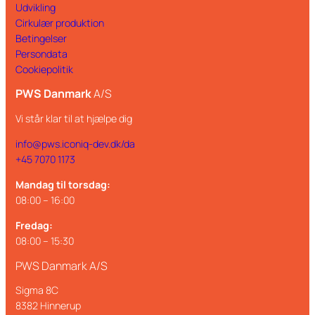
Udvikling
Cirkulær produktion
Betingelser
Persondata
Cookiepolitik
PWS Danmark
A/S
Vi står klar til at hjælpe dig
info@pws.iconiq-dev.dk/da
+45 7070 1173
Mandag til torsdag:
08:00 – 16:00
Fredag:
08:00 – 15:30
PWS Danmark A/S
Sigma 8C
8382 Hinnerup