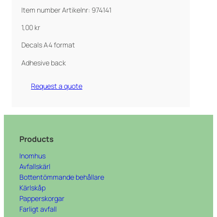
Item number Artikelnr: 974141
1,00
kr
Decals A4 format
Adhesive back
Request a quote
Products
Inomhus
Avfallskärl
Bottentömmande behållare
Kärlskåp
Papperskorgar
Farligt avfall