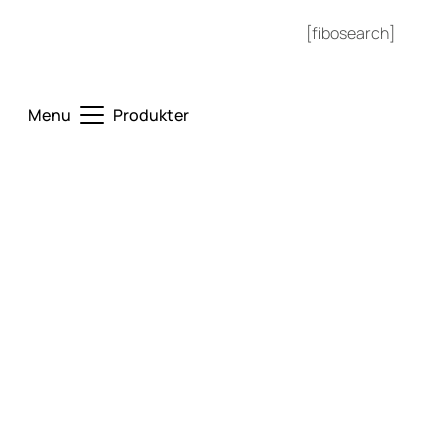
[fibosearch]
UTVECKLAR FRAMTIDENS AVFALLSSYSTEM
Menu
Produkter