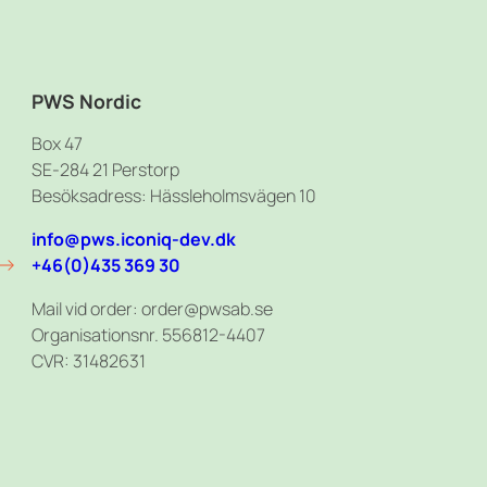
PWS Nordic
Box 47
SE-284 21 Perstorp
Besöksadress: Hässleholmsvägen 10
info@pws.iconiq-dev.dk
+46(0)435 369 30
Mail vid order: order@pwsab.se
Organisationsnr. 556812-4407
CVR: 31482631