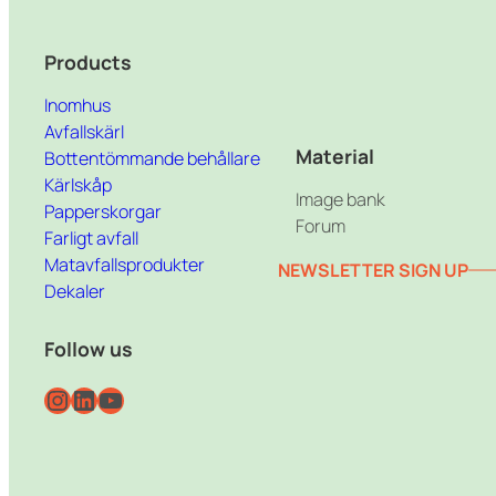
Products
Inomhus
Avfallskärl
Material
Bottentömmande behållare
Kärlskåp
Image bank
Papperskorgar
Forum
Farligt avfall
Matavfallsprodukter
NEWSLETTER SIGN UP
Dekaler
Follow us
Instagram
LinkedIn
YouTube