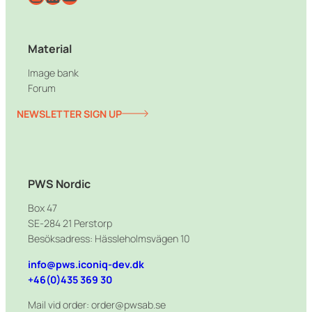
Material
Image bank
Forum
NEWSLETTER SIGN UP
PWS Nordic
Box 47
SE-284 21 Perstorp
Besöksadress: Hässleholmsvägen 10
info@pws.iconiq-dev.dk
+46(0)435 369 30
Mail vid order: order@pwsab.se