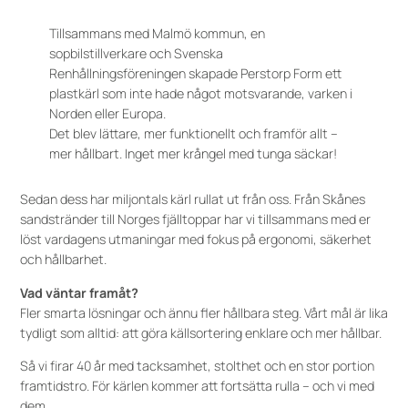
Tillsammans med Malmö kommun, en
sopbilstillverkare och Svenska
Renhållningsföreningen skapade Perstorp Form ett
plastkärl som inte hade något motsvarande, varken i
Norden eller Europa.
Det blev lättare, mer funktionellt och framför allt –
mer hållbart. Inget mer krångel med tunga säckar!
Sedan dess har miljontals kärl rullat ut från oss. Från Skånes
sandstränder till Norges fjälltoppar har vi tillsammans med er
löst vardagens utmaningar med fokus på ergonomi, säkerhet
och hållbarhet.
Vad väntar framåt?
Fler smarta lösningar och ännu fler hållbara steg. Vårt mål är lika
tydligt som alltid: att göra källsortering enklare och mer hållbar.
Så vi firar 40 år med tacksamhet, stolthet och en stor portion
framtidstro. För kärlen kommer att fortsätta rulla – och vi med
dem.