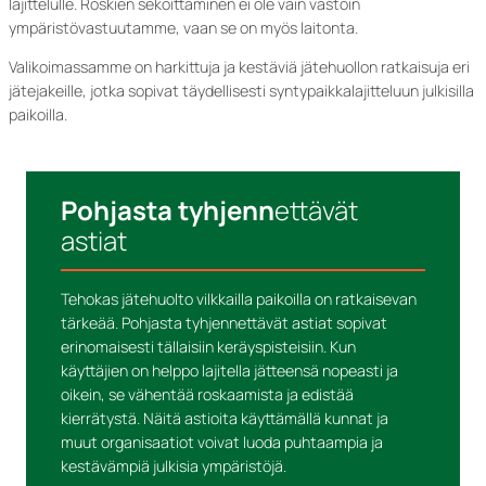
lajittelulle. Roskien sekoittaminen ei ole vain vastoin
ympäristövastuutamme, vaan se on myös laitonta.
Valikoimassamme on harkittuja ja kestäviä jätehuollon ratkaisuja eri
jätejakeille, jotka sopivat täydellisesti syntypaikkalajitteluun julkisilla
paikoilla.
Pohjasta tyhjenn
ettävät
astiat
Tehokas jätehuolto vilkkailla paikoilla on ratkaisevan
tärkeää. Pohjasta tyhjennettävät astiat sopivat
erinomaisesti tällaisiin keräyspisteisiin. Kun
käyttäjien on helppo lajitella jätteensä nopeasti ja
oikein, se vähentää roskaamista ja edistää
kierrätystä. Näitä astioita käyttämällä kunnat ja
muut organisaatiot voivat luoda puhtaampia ja
kestävämpiä julkisia ympäristöjä.