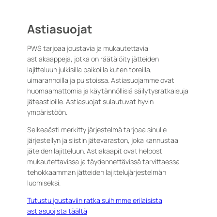
Astiasuojat
PWS tarjoaa joustavia ja mukautettavia
astiakaappeja, jotka on räätälöity jätteiden
lajitteluun julkisilla paikoilla kuten toreilla,
uimarannoilla ja puistoissa. Astiasuojamme ovat
huomaamattomia ja käytännöllisiä säilytysratkaisuja
jäteastioille. Astiasuojat sulautuvat hyvin
ympäristöön.
Selkeaästi merkitty järjestelmä tarjoaa sinulle
järjestellyn ja siistin jätevaraston, joka kannustaa
jäteiden lajitteluun. Astiakaapit ovat helposti
mukautettavissa ja täydennettävissä tarvittaessa
tehokkaamman jätteiden lajittelujärjestelmän
luomiseksi.
Tutustu joustaviin ratkaisuihimme erilaisista
astiasuojista täältä