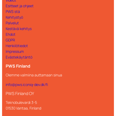
Videot
Esitteet ja ohjeet
PWS:stä
Kehitystyö
Palvelut
Kestävä kehitys
Ehdot
GDPR
Henkilötiedot
Impressum
Evästekäytäntö
PWS Finland
Olemme valmiina auttamaan sinua
info@pws.iconiq-dev.dk/fi
PWS Finland OY
Teknobulevardi 3-5
01530 Vantaa, Finland