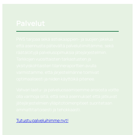
Palvelut
PWS tarjoaa sekä astiakaappien- ja suojien jakelua
että asennusta pätevältä palvelutiimiltämme, sekä
räätälöityjä palvelusopimuksia jätejärjestelmiin.
Tarkkojen vuosittaisten tarkastusten ja
yksityiskohtaisten tilanneraporttien avulla
varmistamme, että järjestelmänne toimivat
optimaalisesti ja niiden käyttöikä pitenee.
Vahvan laatu- ja palveluosaamisemme ansiosta voitte
olla varmoja siitä, että sekä asennukset että jatkuvat
jätejärjestelmien ylläpitotoimenpiteet suoritetaan
ammattitaitoisesti ja tehokkaasti.
Tutustu palveluihimme nyt!