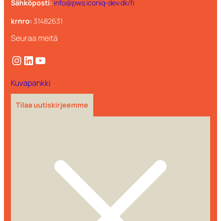
Sähköposti:
info@pws.iconiq-dev.dk/fi
krnro:
31482631
Seuraa meitä
Instagram
LinkedIn
YouTube
Kuvapankki
Tilaa uutiskirjeemme