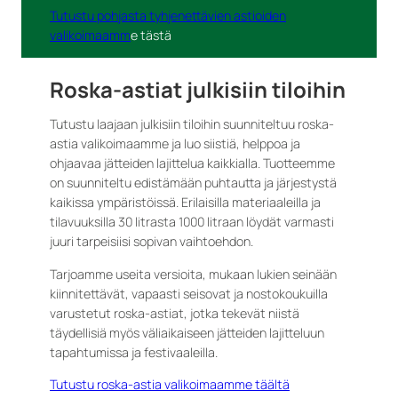
Tutustu pohjasta tyhjenettävien astioiden
valikoimaamm
e tästä
Roska-astiat julkisiin tiloihin
Tutustu laajaan julkisiin tiloihin suunniteltuu roska-
astia valikoimaamme ja luo siistiä, helppoa ja
ohjaavaa jätteiden lajittelua kaikkialla. Tuotteemme
on suunniteltu edistämään puhtautta ja järjestystä
kaikissa ympäristöissä. Erilaisilla materiaaleilla ja
tilavuuksilla 30 litrasta 1000 litraan löydät varmasti
juuri tarpeisiisi sopivan vaihtoehdon.
Tarjoamme useita versioita, mukaan lukien seinään
kiinnitettävät, vapaasti seisovat ja nostokoukuilla
varustetut roska-astiat, jotka tekevät niistä
täydellisiä myös väliaikaiseen jätteiden lajitteluun
tapahtumissa ja festivaaleilla.
Tutustu roska-astia valikoimaamme täältä