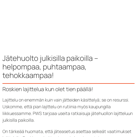
Jätehuolto julkisilla paikoilla –
helpompaa, puhtaampaa,
tehokkaampaa!
Roskien lajittelua kun olet tien päällä!
Lajittelu on enemmän kuin vain jätteiden käsittelyä; se on resurssi.
Uskomme, että pian lajittelu on rutiinia myös kaupungilla
liikkuessamme. PWS tarjoaa useita ratkaisuja jätehuollon lajitteluun
julkisilla paikoilla.
On tärkeää huomata, että jäteasetus asettaa selkeät vaatimukset