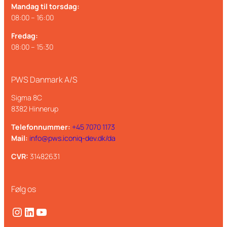
Mandag til torsdag:
08:00 – 16:00
Fredag:
08:00 – 15:30
PWS Danmark A/S
Sigma 8C
8382 Hinnerup
Telefonnummer:
+45 7070 1173
Mail:
info@pws.iconiq-dev.dk/da
CVR:
31482631
Følg os
Instagram
LinkedIn
YouTube