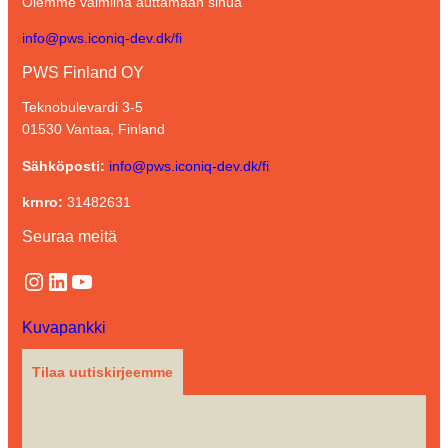
Olemme valmiina auttamaan sinua
info@pws.iconiq-dev.dk/fi
PWS Finland OY
Teknobulevardi 3-5
01530 Vantaa, Finland
Sähköposti:
info@pws.iconiq-dev.dk/fi
krnro:
31482631
Seuraa meitä
Instagram
LinkedIn
YouTube
Kuvapankki
Tilaa uutiskirjeemme