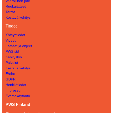
Vaarallinen jäte
Ruokajätteet
Tarrat
Kestävä kehitys
Tiedot
Yhteystiedot
Videot
Esitteet ja ohjeet
PWS:stä
Kehitystyö
Palvelut
Kestävä kehitys
Ehdot
GDPR
Henkilötiedot
Impressum
Evästekäytäntö
PWS Finland