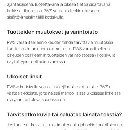
ajantasaisena, luotettavana ja oikeaa tietoa sisältävänä
kaikissa tilanteissa. PWS varaa kuitenkin oikeuden
sisältövirheisiin tällä kotisivulla.
Tuotteiden muutokset ja värintoisto
PWS varaa itselleen oikeuden tehdä tarvittavia muutoksia
tuotteisiin ilman ennakkoilmoitusta. PWS varaa itselleen
oikeuden poikkeamiin tuotteiden värintoistossa / kotisivulla
näytettyjen tuotteiden väreissä.
Ulkoiset linkit
PWS:n kotisivulla voi olla linkkejä muille kotisivuille. PWS ei
vastaa tiedoista, joita näissä mahdollisissa ulkoisissa linkeissä
nykyään tai tulevaisuudessa on.
Tarvitsetko kuvia tai haluatko lainata tekstiä?
Jos tarvitset kuvia tai tekstimateriaalia johonkin tarkoitukseen,