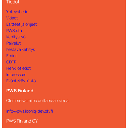
Tiedot
Yhteystiedot
Videot
Esitteet ja ohjeet
PWS:stä
Kehitystyö
Palvelut
Kestävä kehitys
Ehdot
GDPR
Henkilötiedot
Impressum
Evästekäytäntö
PWS Finland
Olemme valmiina auttamaan sinua
info@pws.iconiq-dev.dk/fi
PWS Finland OY