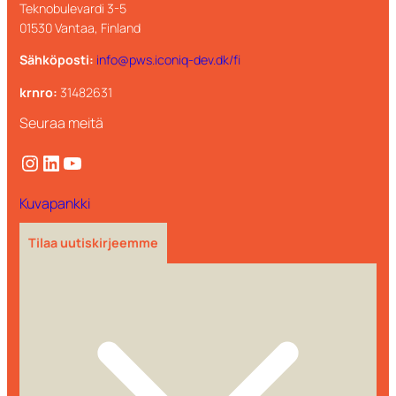
Teknobulevardi 3-5
01530 Vantaa, Finland
Sähköposti:
info@pws.iconiq-dev.dk/fi
krnro:
31482631
Seuraa meitä
Instagram
LinkedIn
YouTube
Kuvapankki
Tilaa uutiskirjeemme