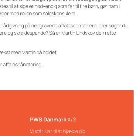
s til at sige er nødvendig som far til fire børn, gør ham i
ølger med rollen som salgskonsulent.
or rådgivning på nedgravede affaldscontainere, eller søger du
inere og skraldespande? Så er Martin Lindskov den rette
vækst med Martin på holdet.
r affaldshåndtering.
PWS Danmark
A/S
Vi står klar til at hjælpe dig