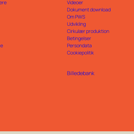
ere
Videoer
Dokument download
Om PWS
Udvikling
Cirkulær produktion
Betingelser
ce
Persondata
Cookiepolitik
Billedebank