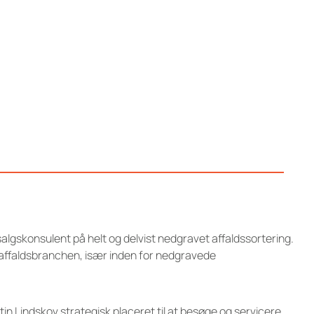
algskonsulent på helt og delvist nedgravet affaldssortering.
 i affaldsbranchen, især inden for nedgravede
in Lindskov strategisk placeret til at besøge og servicere