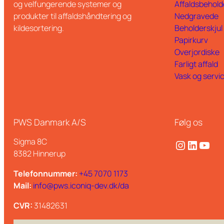
og velfungerende systemer og
Affaldsbehold
produkter til affaldshåndtering og
Nedgravede
kildesortering.
Beholderskjul
Papirkurv
Overjordiske
Farligt affald
Vask og servi
PWS Danmark A/S
Følg os
Sigma 8C
Instagram
LinkedIn
YouTube
8382 Hinnerup
Telefonnummer:
+45 7070 1173
Mail:
info@pws.iconiq-dev.dk/da
CVR:
31482631