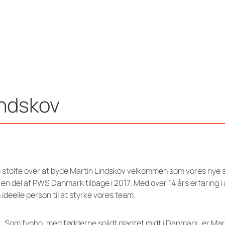
indskov
g stolte over at byde Martin Lindskov velkommen som vores nye s
et en del af PWS Danmark tilbage i 2017. Med over 14 års erfaring
ideelle person til at styrke vores team.
Som fynbo, med fødderne solidt plantet midt i Danmark, er Mart