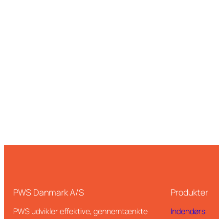
PWS Danmark A/S
Produkter
PWS udvikler effektive, gennemtænkte
Indendørs