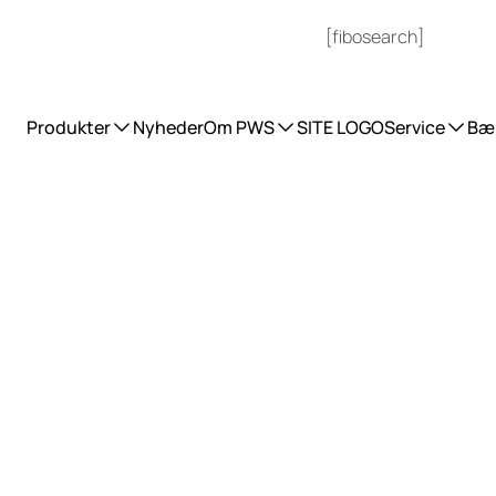
[fibosearch]
UDVIKLER FREMTIDENS AFFALDSSYSTEM
Produkter
Nyheder
Om PWS
SITE LOGO
Service
Bæ