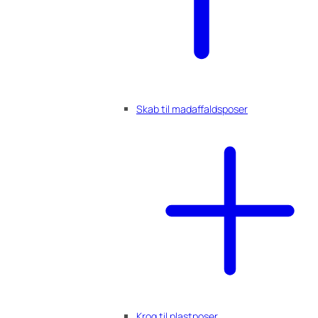
Skab til madaffaldsposer
Krog til plastposer