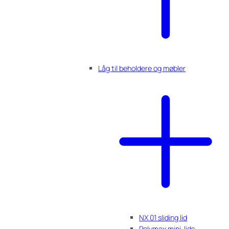
Låg til beholdere og møbler
NX 01 sliding lid
Polymax mini-lids