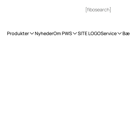
[fibosearch]
UDVIKLER FREMTIDENS AFFALDSSYSTEM
Produkter
Nyheder
Om PWS
SITE LOGO
Service
Bæ