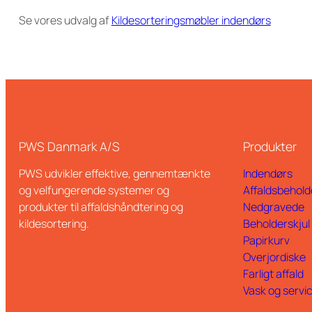
Se vores udvalg af
Kildesorteringsmøbler indendørs
PWS Danmark A/S
Produkter
PWS udvikler effektive, gennemtænkte
Indendørs
og velfungerende systemer og
Affaldsbehold
produkter til affaldshåndtering og
Nedgravede
kildesortering.
Beholderskjul
Papirkurv
Overjordiske
Farligt affald
Vask og servi