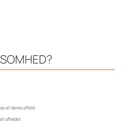
RKSOMHED?
e af deres affald.
f affaldet.