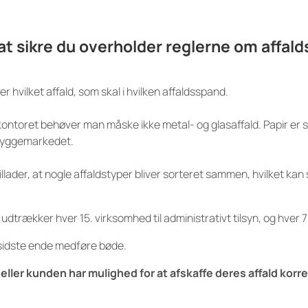
t sikre du overholder reglerne om affald
r hvilket affald, som skal i hvilken affaldsspand.
 kontoret behøver man måske ikke metal- og glasaffald. Papir er s
 byggemarkedet.
ader, at nogle affaldstyper bliver sorteret sammen, hvilket kan 
udtrækker hver 15. virksomhed til administrativt tilsyn, og hver 7
i sidste ende medføre bøde.
ler kunden har mulighed for at afskaffe deres affald korre