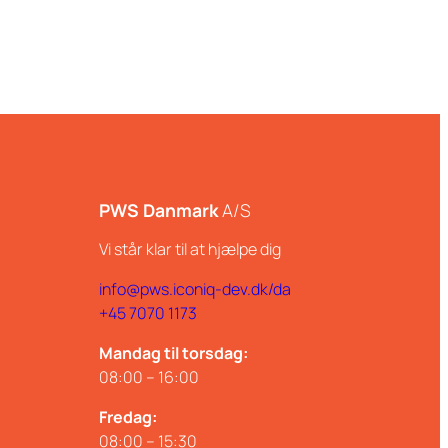
PWS Danmark
A/S
Vi står klar til at hjælpe dig
info@pws.iconiq-dev.dk/da
+45 7070 1173
Mandag til torsdag:
08:00 – 16:00
Fredag:
08:00 – 15:30