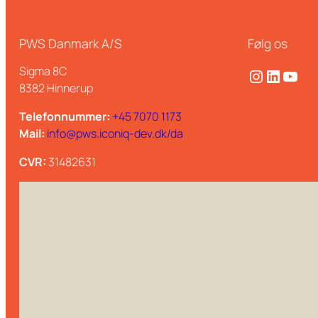
PWS Danmark A/S
Følg os
Sigma 8C
Instagram
LinkedIn
YouTube
8382 Hinnerup
Telefonnummer:
+45 7070 1173
Mail:
info@pws.iconiq-dev.dk/da
CVR:
31482631