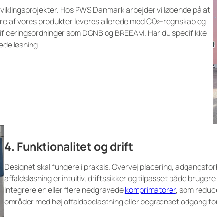
yudviklingsprojekter. Hos PWS Danmark arbejder vi løbende på at
ere af vores produkter leveres allerede med CO₂-regnskab og
rtificeringsordninger som DGNB og BREEAM. Har du specifikke
ede løsning.
4. Funktionalitet og drift
Designet skal fungere i praksis. Overvej placering, adgangsf
affaldsløsning er intuitiv, driftssikker og tilpasset både bruger
integrere en eller flere nedgravede
komprimatorer
, som reduc
områder med høj affaldsbelastning eller begrænset adgang fo