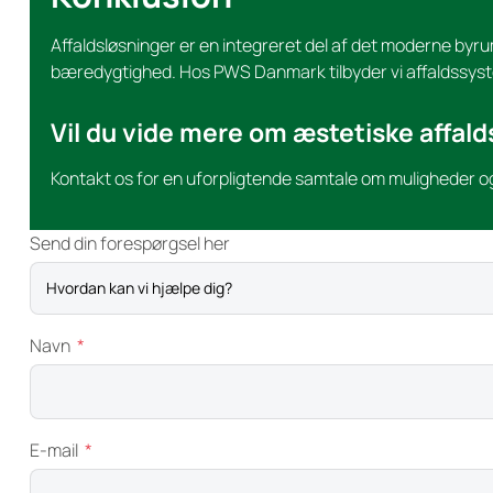
Affaldsløsninger er en integreret del af det moderne byru
bæredygtighed. Hos PWS Danmark tilbyder vi affaldssyst
Vil du vide mere om æstetiske affald
Kontakt os for en uforpligtende samtale om muligheder og
Send din forespørgsel her
Navn
E-mail