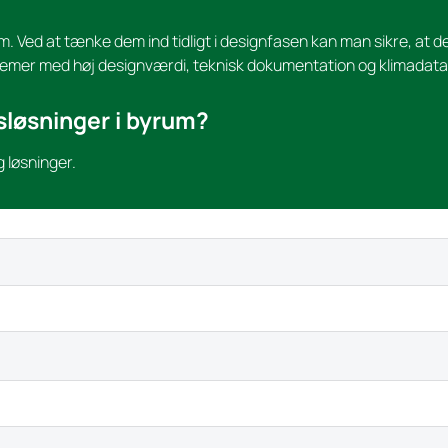
m. Ved at tænke dem ind tidligt i designfasen kan man sikre, at d
emer med høj designværdi, teknisk dokumentation og klimadata
sløsninger i byrum?
 løsninger.