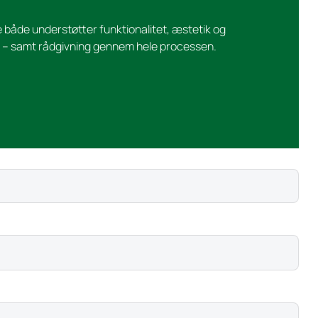
e både understøtter funktionalitet, æstetik og
 – samt rådgivning gennem hele processen.