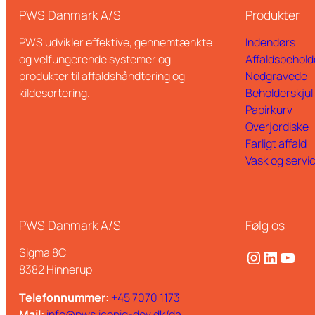
PWS Danmark A/S
Produkter
PWS udvikler effektive, gennemtænkte
Indendørs
og velfungerende systemer og
Affaldsbehold
produkter til affaldshåndtering og
Nedgravede
kildesortering.
Beholderskjul
Papirkurv
Overjordiske
Farligt affald
Vask og servi
PWS Danmark A/S
Følg os
Sigma 8C
Instagram
LinkedIn
YouTube
8382 Hinnerup
Telefonnummer:
+45 7070 1173
Mail:
info@pws.iconiq-dev.dk/da