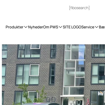
[fibosearch]
UDVIKLER FREMTIDENS AFFALDSSYSTEM
Produkter
Nyheder
Om PWS
SITE LOGO
Service
Bæ