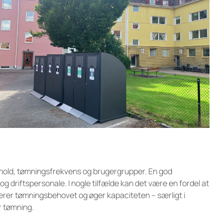
orhold, tømningsfrekvens og brugergrupper. En god
e og driftspersonale. I nogle tilfælde kan det være en fordel at
erer tømningsbehovet og øger kapaciteten – særligt i
r tømning.